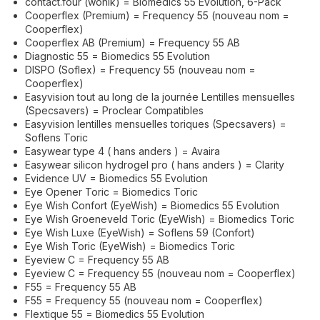
contact.four (wöhlk) = Biomedics 55 Evolution, 6-Pack
Cooperflex (Premium) = Frequency 55 (nouveau nom =
Cooperflex)
Cooperflex AB (Premium) = Frequency 55 AB
Diagnostic 55 = Biomedics 55 Evolution
DISPO (Soflex) = Frequency 55 (nouveau nom =
Cooperflex)
Easyvision tout au long de la journée Lentilles mensuelles
(Specsavers) = Proclear Compatibles
Easyvision lentilles mensuelles toriques (Specsavers) =
Soflens Toric
Easywear type 4 ( hans anders ) = Avaira
Easywear silicon hydrogel pro ( hans anders ) = Clarity
Evidence UV = Biomedics 55 Evolution
Eye Opener Toric = Biomedics Toric
Eye Wish Confort (EyeWish) = Biomedics 55 Evolution
Eye Wish Groeneveld Toric (EyeWish) = Biomedics Toric
Eye Wish Luxe (EyeWish) = Soflens 59 (Confort)
Eye Wish Toric (EyeWish) = Biomedics Toric
Eyeview C = Frequency 55 AB
Eyeview C = Frequency 55 (nouveau nom = Cooperflex)
F55 = Frequency 55 AB
F55 = Frequency 55 (nouveau nom = Cooperflex)
Flextique 55 = Biomedics 55 Evolution