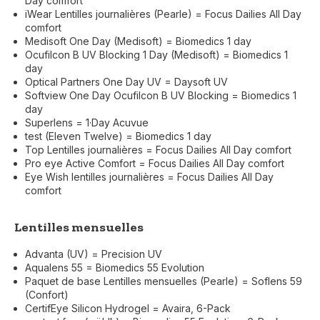
Day comfort
iWear Lentilles journalières (Pearle) = Focus Dailies All Day
comfort
Medisoft One Day (Medisoft) = Biomedics 1 day
Ocufilcon B UV Blocking 1 Day (Medisoft) = Biomedics 1
day
Optical Partners One Day UV = Daysoft UV
Softview One Day Ocufilcon B UV Blocking = Biomedics 1
day
Superlens = 1·Day Acuvue
test (Eleven Twelve) = Biomedics 1 day
Top Lentilles journalières = Focus Dailies All Day comfort
Pro eye Active Comfort = Focus Dailies All Day comfort
Eye Wish lentilles journalières = Focus Dailies All Day
comfort
Lentilles mensuelles
Advanta (UV) = Precision UV
Aqualens 55 = Biomedics 55 Evolution
Paquet de base Lentilles mensuelles (Pearle) = Soflens 59
(Confort)
CertifEye Silicon Hydrogel = Avaira, 6-Pack