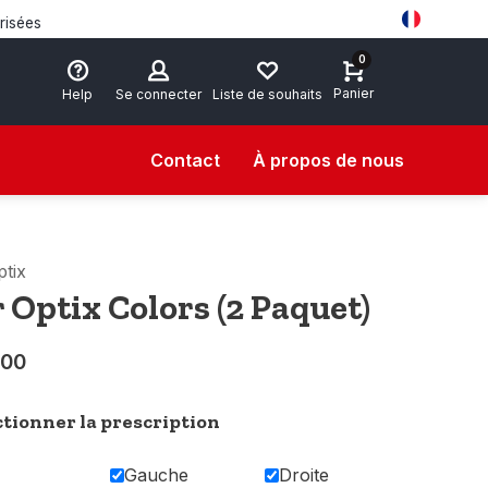
risées
0
Panier
Help
Se connecter
Liste de souhaits
Contact
À propos de nous
ptix
r Optix Colors (2 Paquet)
,00
ctionner la prescription
Gauche
Droite