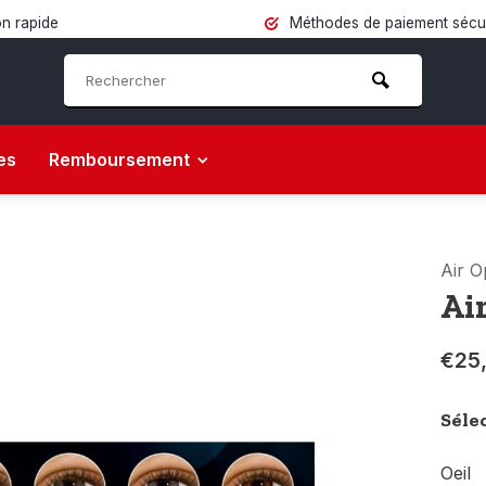
on rapide
Méthodes de paiement sécu
es
Remboursement
Air O
Ai
€25
Séle
Oeil