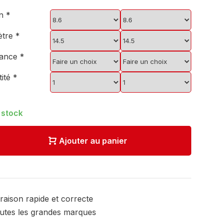
on
*
ètre
*
sance
*
tité
*
 stock
Ajouter au panier
vraison rapide et correcte
utes les grandes marques