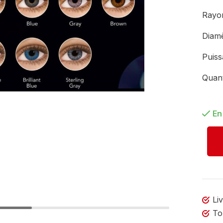
Ray
Diam
Puis
Quan
En
Li
To