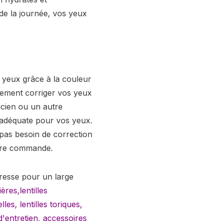
 de la journée, vos yeux
s yeux grâce à la couleur
alement corriger vos yeux
icien ou un autre
e adéquate pour vos yeux.
 pas besoin de correction
otre commande.
resse pour un large
ières,
lentilles
elles
,
lentilles toriques
,
d'entretien
,
accessoires