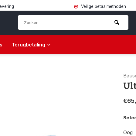
levering
Veilige betaalmethoden
s
Terugbetaling
Baus
Ul
€65
Sele
Oog