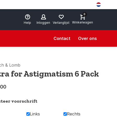
0
Winkelwagen
Help
Inloggen
Verlanglijst
Contact
Over ons
ch & Lomb
tra for Astigmatism 6 Pack
,00
cteer voorschrift
Links
Rechts