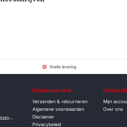
Snelle levering
Klantenservice
Informat
Verzenden & retourneren
Mijn accou
Algemene voorwaarden
Over ons
Disclaimer
i
nfo@contactlenzenonline.be
Privacybeleid