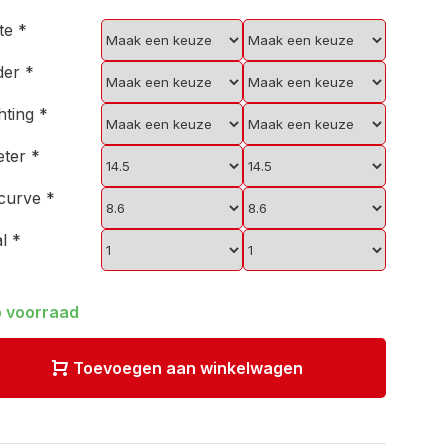
kte
*
der
*
hting
*
eter
*
scurve
*
al
*
 voorraad
Toevoegen aan winkelwagen