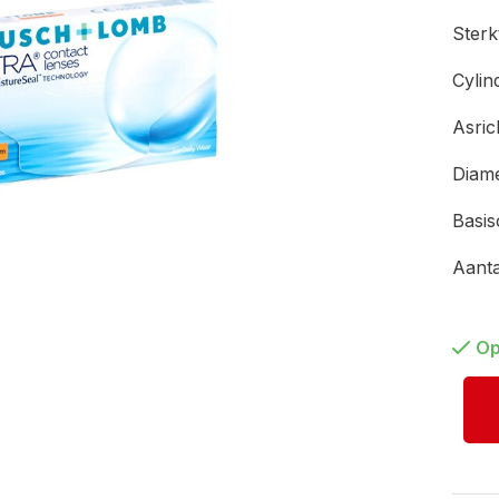
Ster
Cylin
Asric
Diam
Basi
Aant
Op