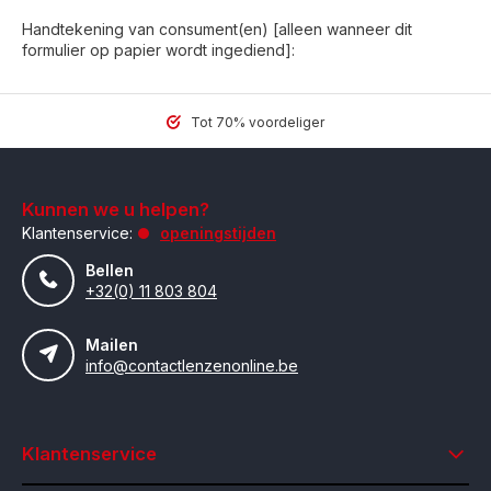
Handtekening van consument(en) [alleen wanneer dit
formulier op papier wordt ingediend]:
Tot 70% voordeliger
Kunnen we u helpen?
Klantenservice:
openingstijden
Bellen
+32(0) 11 803 804
Mailen
info@contactlenzenonline.be
Klantenservice