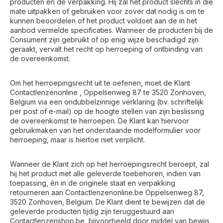
producten en de verpakking. Hij zal het product slechts in die
mate uitpakken of gebruiken voor zover dat nodig is om te
kunnen beoordelen of het product voldoet aan de in het
aanbod vermelde specificaties. Wanneer de producten bij de
Consument zijn gebruikt of op enig wijze beschadigd zijn
geraakt, vervalt het recht op herroeping of ontbinding van
de overeenkomst.
Om het herroepingsrecht uit te oefenen, moet de Klant
Contactlenzenonline , Oppelsenweg 87 te 3520 Zonhoven,
Belgium via een ondubbelzinnige verklaring (bv. schriftelijk
per post of e-mail) op de hoogte stellen van zijn beslissing
de overeenkomst te herroepen. De Klant kan hiervoor
gebruikmaken van het onderstaande modelformulier voor
herroeping, maar is hiertoe niet verplicht.
Wanneer de Klant zich op het herroepingsrecht beroept, zal
hij het product met alle geleverde toebehoren, indien van
toepassing, èn in de originele staat en verpakking
retourneren aan Contactlenzenonline.be Oppelsenweg 87,
3520 Zonhoven, Belgium. De Klant dient te bewijzen dat de
geleverde producten tijdig zijn teruggestuurd aan
Contactlenzenshop.be, bijvoorbeeld door middel van bewijs