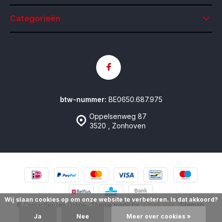
Categorieën
btw-nummer:
BE0650.687.975
Oppelsenweg 87
3520 , Zonhoven
Wij slaan cookies op om onze website te verbeteren. Is dat akkoord?
© Contactlenzen Online
- Theme made by
emarkable
Sitemap
Ja
Nee
Meer over cookies »