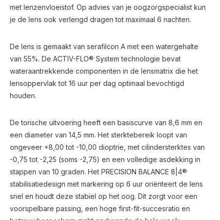
met lenzenvloeistof. Op advies van je oogzorgspecialist kun
je de lens ook verlengd dragen tot maximaal 6 nachten.
De lens is gemaakt van serafilcon A met een watergehalte
van 55%. De ACTIV-FLO® System technologie bevat
wateraantrekkende componenten in de lensmatrix die het
lensoppervlak tot 16 uur per dag optimaal bevochtigd
houden.
De torische uitvoering heeft een basiscurve van 8,6 mm en
een diameter van 14,5 mm. Het sterktebereik loopt van
ongeveer +8,00 tot -10,00 dioptrie, met cilindersterktes van
-0,75 tot -2,25 (soms -2,75) en een volledige asdekking in
stappen van 10 graden. Het PRECISION BALANCE 8|4®
stabilisatiedesign met markering op 6 uur oriënteert de lens
snel en houdt deze stabiel op het oog. Dit zorgt voor een
voorspelbare passing, een hoge first-fit-succesratio en