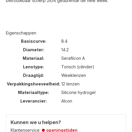
betrouwbaar scherp zicht gedurende de hele week.
Eigenschappen
Basiscurve:
8.4
Diameter:
14.2
Materiaal:
Serafilcon A
Lenstype:
Torisch (cilinder)
Draagtijd:
Weeklenzen
Verpakkingshoeveelheid:
12 lenzen
Materiaaltype:
Silicone hydrogel
Leverancier:
Alcon
Kunnen we u helpen?
Klantenservice:
openingstijden