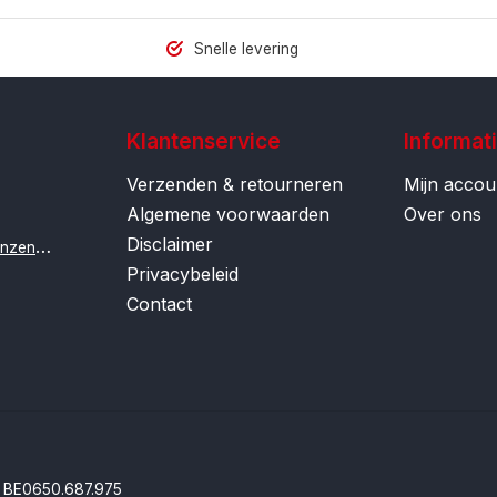
Snelle levering
Klantenservice
Informat
Verzenden & retourneren
Mijn accou
Algemene voorwaarden
Over ons
Disclaimer
i
nfo@contactlenzenonline.be
Privacybeleid
Contact
BE0650.687.975