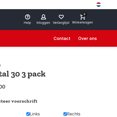
0
Winkelwagen
Help
Inloggen
Verlanglijst
Contact
Over ons
n
tal 30 3 pack
00
cteer voorschrift
Links
Rechts