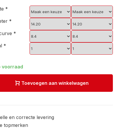
kte
*
eter
*
scurve
*
al
*
 voorraad
Toevoegen aan winkelwagen
elle en correcte levering
le topmerken