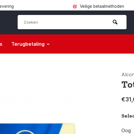
levering
Veilige betaalmethoden
s
Terugbetaling
Alco
To
€31,
Sele
Oog