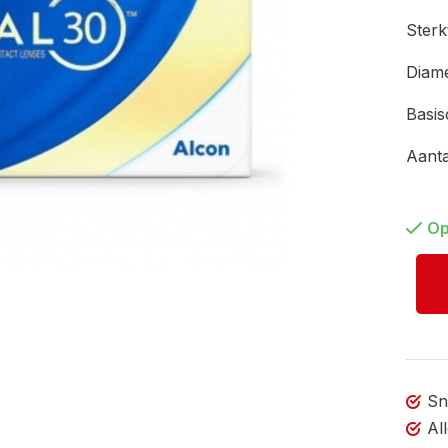
Ster
Diam
Basi
Aant
Op
Sn
Al