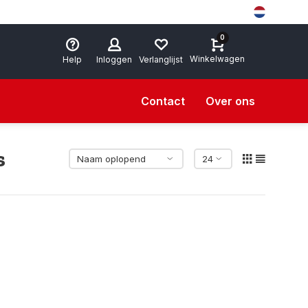
0
Winkelwagen
Help
Inloggen
Verlanglijst
Contact
Over ons
s