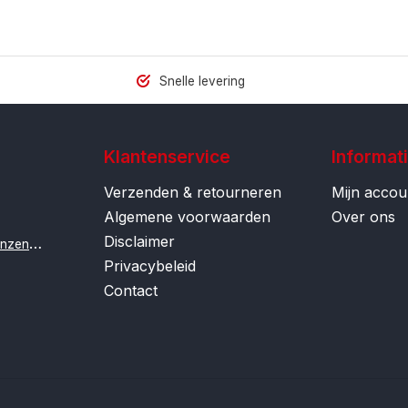
Snelle levering
Klantenservice
Informat
Verzenden & retourneren
Mijn accou
Algemene voorwaarden
Over ons
Disclaimer
i
nfo@contactlenzenonline.be
Privacybeleid
Contact