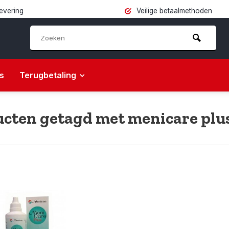
levering
Veilige betaalmethoden
s
Terugbetaling
cten getagd met menicare plu