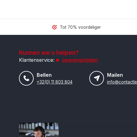
Tot 70% voordeliger
Kunnen we u helpen?
Klantenservice:
openingstijden
Bellen
Mailen
+32(0) 11 803 804