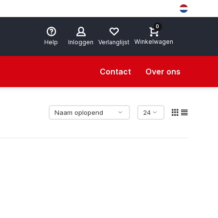
0
Winkelwagen
Help
Inloggen
Verlanglijst
Contact
Over ons