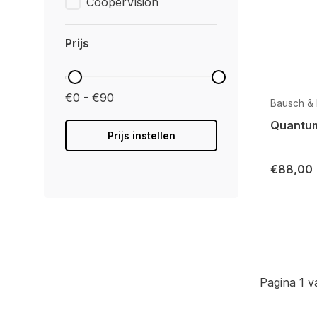
CooperVision
Prijs
€0 - €90
Bausch &
Quantum
Prijs instellen
€88,00
Pagina 1 v