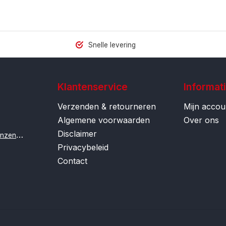
Snelle levering
Klantenservice
Informat
Verzenden & retourneren
Mijn accou
Algemene voorwaarden
Over ons
Disclaimer
i
nfo@contactlenzenonline.be
Privacybeleid
Contact