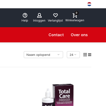
0
Winkelwagen
Help
Inloggen
Verlanglijst
Contact
Over ons