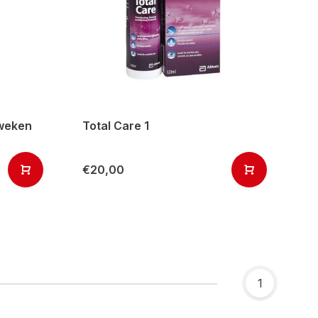
 weken
Total Care 1
€20,00
1