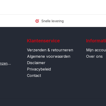
Snelle levering
Klantenservice
Informat
Verzenden & retourneren
Mijn accou
Algemene voorwaarden
Over ons
Disclaimer
i
nfo@contactlenzenonline.be
Privacybeleid
Contact