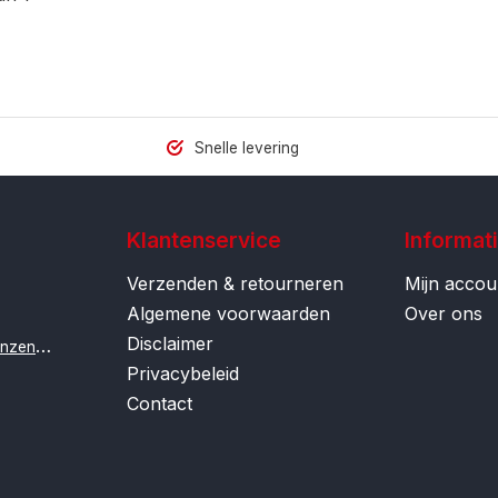
Snelle levering
Klantenservice
Informat
Verzenden & retourneren
Mijn accou
Algemene voorwaarden
Over ons
Disclaimer
i
nfo@contactlenzenonline.be
Privacybeleid
Contact