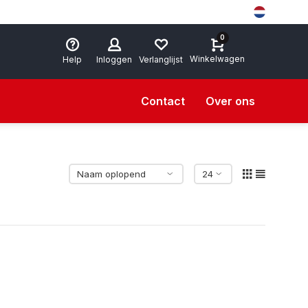
0
Winkelwagen
Help
Inloggen
Verlanglijst
Contact
Over ons