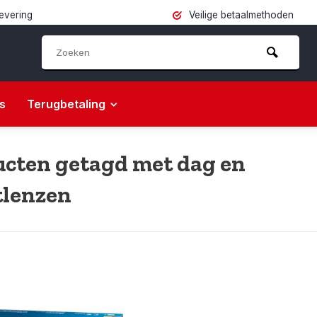
levering
Veilige betaalmethoden
s
Terugbetaling
cten getagd met dag en
tlenzen