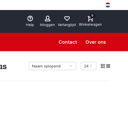
0
Winkelwagen
Help
Inloggen
Verlanglijst
Contact
Over ons
us