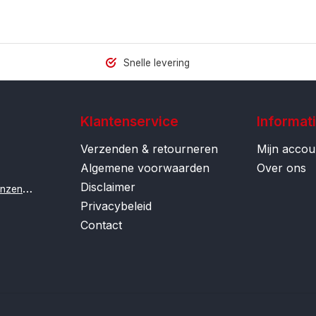
Snelle levering
Klantenservice
Informat
Verzenden & retourneren
Mijn accou
Algemene voorwaarden
Over ons
Disclaimer
i
nfo@contactlenzenonline.be
Privacybeleid
Contact