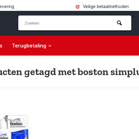
levering
Veilige betaalmethoden
s
Terugbetaling
cten getagd met boston simpl