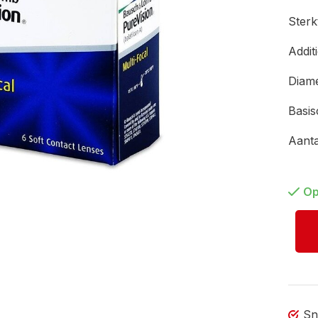
Ster
Addit
Diam
Basi
Aant
Op
Sn