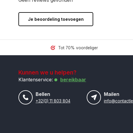
Geen reviews gevonden
Je beoordeling toevoegen
Tot 70% voordeliger
Kunnen we u helpen?
Klantenservice:
bereikbaar
Bellen
Mailen
+32(0) 11 803 804