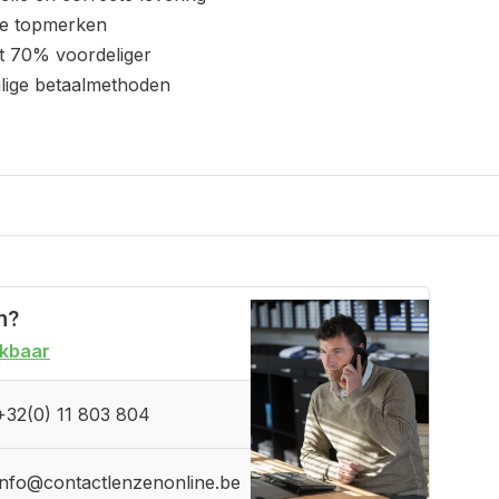
le topmerken
t 70% voordeliger
ilige betaalmethoden
n?
ikbaar
+32(0) 11 803 804
info@contactlenzenonline.be