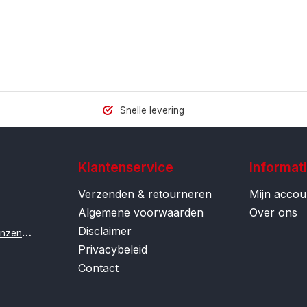
Snelle levering
Klantenservice
Informat
Verzenden & retourneren
Mijn accou
Algemene voorwaarden
Over ons
Disclaimer
i
nfo@contactlenzenonline.be
Privacybeleid
Contact