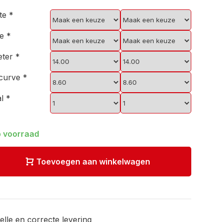
kte
*
ie
*
eter
*
scurve
*
al
*
 voorraad
Toevoegen aan winkelwagen
elle en correcte levering