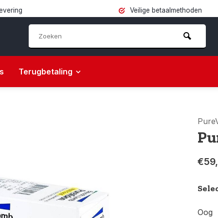
levering
Veilige betaalmethoden
s
Terugbetaling
PureV
Pu
€59
Sele
Oog