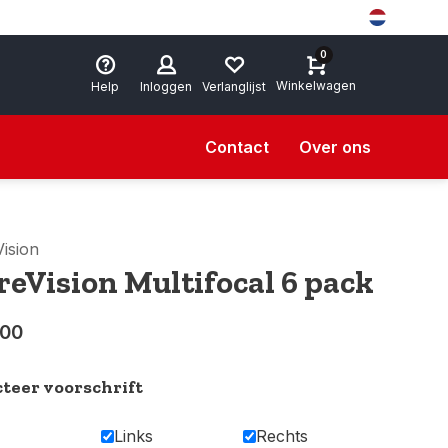
0
Winkelwagen
Help
Inloggen
Verlanglijst
Contact
Over ons
ision
reVision Multifocal 6 pack
,00
cteer voorschrift
Links
Rechts