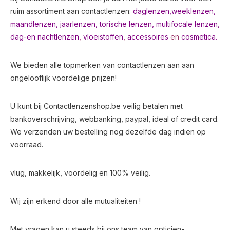
ruim assortiment aan contactlenzen:
daglenzen,
weeklenzen,
maandlenzen
,
jaarlenzen
,
torische lenzen
,
multifocale lenzen
,
dag-en nachtlenzen
,
vloeistoffen
,
accessoires
en
cosmetica.
We bieden alle topmerken van contactlenzen aan aan
ongelooflijk voordelige prijzen!
U kunt bij Contactlenzenshop.be veilig betalen met
bankoverschrijving, webbanking, paypal, ideal of credit card.
We verzenden uw bestelling nog dezelfde dag indien op
voorraad.
vlug, makkelijk, voordelig en 100% veilig.
Wij zijn erkend door alle mutualiteiten !
Met vragen kan u steeds bij ons team van opticien-