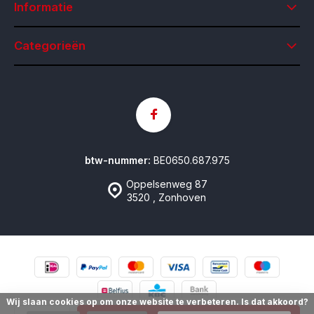
Informatie
Categorieën
btw-nummer:
BE0650.687.975
Oppelsenweg 87
3520 , Zonhoven
Wij slaan cookies op om onze website te verbeteren. Is dat akkoord?
© Contactlenzen Online
- Theme made by
emarkable
Sitemap