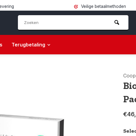
levering
Veilige betaalmethoden
s
Terugbetaling
Coop
Bi
Pa
€46
Sele