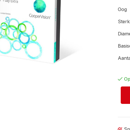
Oog
Ster
Diam
Basi
Aant
Op
Sn