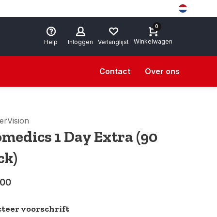
0
Winkelwagen
Help
Inloggen
Verlanglijst
Contact
Over ons
erVision
omedics 1 Day Extra (90
ck)
,00
cteer voorschrift