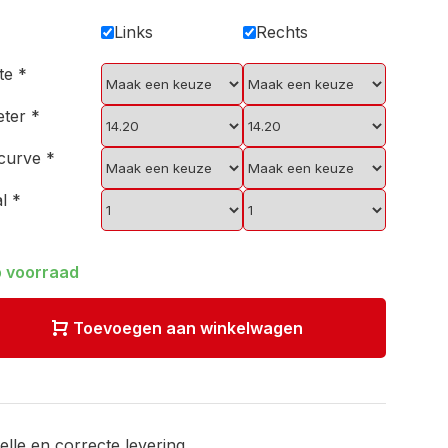
Links
Rechts
kte
*
eter
*
scurve
*
al
*
 voorraad
Toevoegen aan winkelwagen
elle en correcte levering