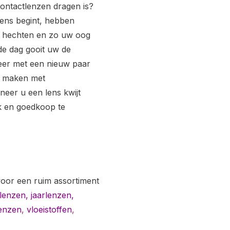
contactlenzen dragen is?
lens begint, hebben
te hechten en zo uw oog
de dag gooit uw de
eer met een nieuw paar
e maken met
neer u een lens kwijt
jk en goedkoop te
voor een ruim assortiment
lenzen
,
jaarlenzen
,
enzen
,
vloeistoffen
,