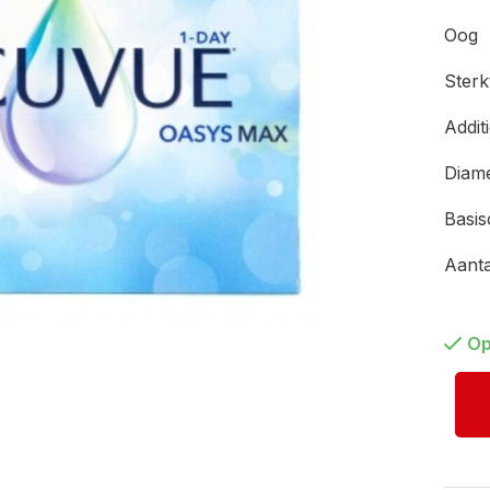
Oog
Ster
Addit
Diam
Basi
Aant
Op