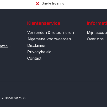
Snelle levering
Klantenservice
Informat
Verzenden & retourneren
Mijn accou
Algemene voorwaarden
Over ons
Disclaimer
i
nfo@contactlenzenonline.be
Privacybeleid
Contact
BE0650.687.975