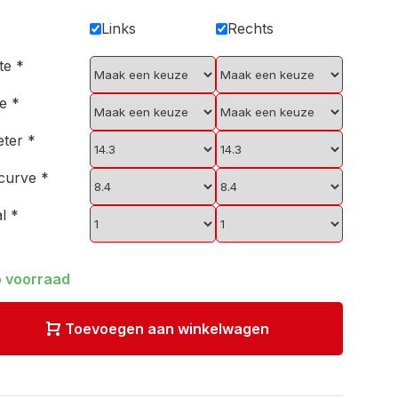
Links
Rechts
kte
*
ie
*
eter
*
scurve
*
al
*
 voorraad
Toevoegen aan winkelwagen