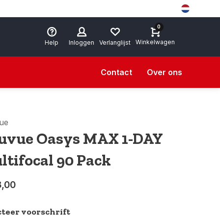
0
Winkelwagen
Help
Inloggen
Verlanglijst
Contact
Over ons
ue
uvue Oasys MAX 1-DAY
ltifocal 90 Pack
8,00
cteer voorschrift