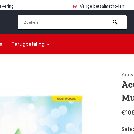
levering
Veilige betaalmethoden
s
Terugbetaling
Acuv
Ac
Mu
€10
Sele